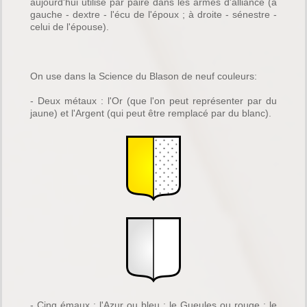
aujourd'hui utilisé par paire dans les armes d'alliance (à
gauche - dextre - l'écu de l'époux ; à droite - sénestre -
celui de l'épouse).
On use dans la Science du Blason de neuf couleurs:
- Deux métaux : l'Or (que l'on peut représenter par du
jaune) et l'Argent (qui peut être remplacé par du blanc).
- Cinq émaux : l'Azur ou bleu ; le Gueules ou rouge ; le