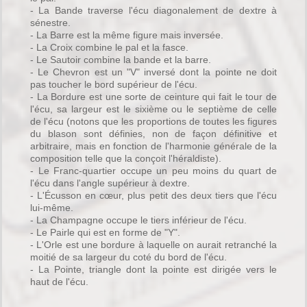
- La Bande traverse l'écu diagonalement de dextre à
sénestre.
- La Barre est la même figure mais inversée.
- La Croix combine le pal et la fasce.
- Le Sautoir combine la bande et la barre.
- Le Chevron est un "V" inversé dont la pointe ne doit
pas toucher le bord supérieur de l'écu.
- La Bordure est une sorte de ceinture qui fait le tour de
l'écu, sa largeur est le sixième ou le septième de celle
de l'écu (notons que les proportions de toutes les figures
du blason sont définies, non de façon définitive et
arbitraire, mais en fonction de l'harmonie générale de la
composition telle que la conçoit l'héraldiste).
- Le Franc-quartier occupe un peu moins du quart de
l'écu dans l'angle supérieur à dextre.
- L'Écusson en cœur, plus petit des deux tiers que l'écu
lui-même.
- La Champagne occupe le tiers inférieur de l'écu.
- Le Pairle qui est en forme de "Y".
- L'Orle est une bordure à laquelle on aurait retranché la
moitié de sa largeur du coté du bord de l'écu.
- La Pointe, triangle dont la pointe est dirigée vers le
haut de l'écu.