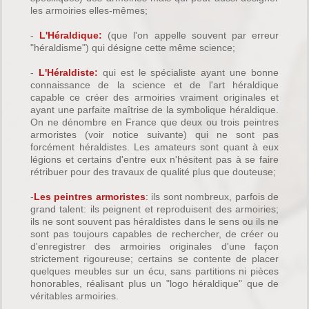
les armoiries elles-mêmes;
-
L'Héraldique:
(que l'on appelle souvent par erreur
"héraldisme") qui désigne cette même science;
-
L'Héraldiste:
qui est le spécialiste ayant une bonne
connaissance de la science et de l'art héraldique
capable ce créer des armoiries vraiment originales et
ayant une parfaite maîtrise de la symbolique héraldique.
On ne dénombre en France que deux ou trois peintres
armoristes (voir notice suivante) qui ne sont pas
forcément héraldistes. Les amateurs sont quant à eux
légions et certains d'entre eux n'hésitent pas à se faire
rétribuer pour des travaux de qualité plus que douteuse;
-
Les peintres armoristes
:
ils sont nombreux, parfois de
grand talent: ils peignent et reproduisent des armoiries;
ils ne sont souvent pas héraldistes dans le sens ou ils ne
sont pas toujours capables de rechercher, de créer ou
d'enregistrer des armoiries originales d'une façon
strictement rigoureuse; certains se contente de placer
quelques meubles sur un écu, sans partitions ni pièces
honorables, réalisant plus un "logo héraldique" que de
véritables armoiries.