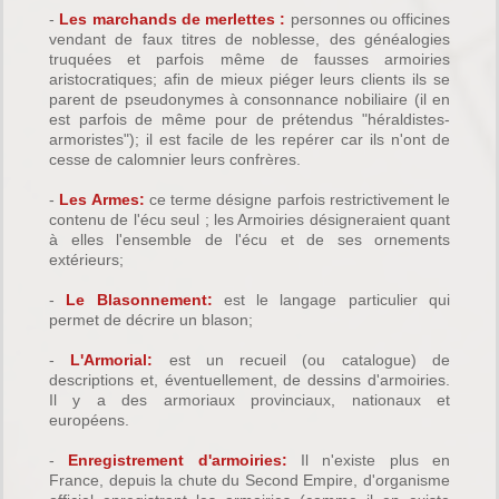
-
Les marchands de merlettes :
personnes ou officines
vendant de faux titres de noblesse, des généalogies
truquées et parfois même de fausses armoiries
aristocratiques; afin de mieux piéger leurs clients ils se
parent de pseudonymes à consonnance nobiliaire (il en
est parfois de même pour de prétendus "héraldistes-
armoristes"); il est facile de les repérer car ils n'ont de
cesse de calomnier leurs confrères.
-
Les Armes:
ce terme désigne parfois restrictivement le
contenu de l'écu seul ; les Armoiries désigneraient quant
à elles l'ensemble de l'écu et de ses ornements
extérieurs;
-
Le Blasonnement:
est le langage particulier qui
permet de décrire un blason;
-
L'Armorial:
est un recueil (ou catalogue) de
descriptions et, éventuellement, de dessins d'armoiries.
Il y a des armoriaux provinciaux, nationaux et
européens.
-
Enregistrement d'armoiries:
Il n'existe plus en
France, depuis la chute du Second Empire, d'organisme